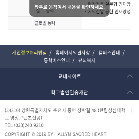
현장적응 실무형 인재양성
좌우로 움직여서 내용을 확인하세요.
실 무 능력
지역산업 공헌 인재양성
글로벌 능력
개인정보처리방침
홈페이지의견사항
캠퍼스안내
통학버스안내
편의복지
교내사이트
학교법인일송재단
(24210) 강원특별자치도 춘천시 동면 장학길 48 (한림성심대학
교 영상콘텐츠전공)
TEL
(033)240-9210
COPYRIGHT © 2019 BY HALLYM SACRED HEART