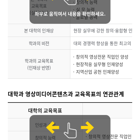
창의적 능력
교육목표
실 무 능력
(실천지표)
좌우로 움직여서 내용을 확인하세요.
글로벌 능력
본 대학의 인재상
현장 실무에 강한 창의·융합형 인재
학과의 비전
대외 경쟁력 향상을 통한 최고의 영상
창의적 영상전문 직업인 양성
학과의 교육목표
현장적응 실무형 인재양성
(인재상 반영)
지역산업 공헌 인재양성
대학과 영상미디어콘텐츠과 교육목표의 연관관계
대학의 교육목표
인성과 소양
창의적 영상전문 직업인 양
창의적 능력