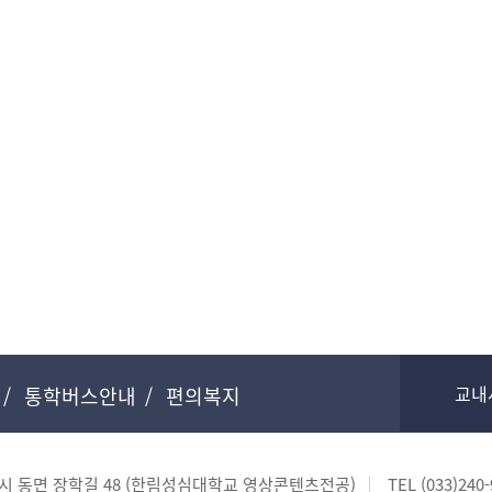
교내
통학버스안내
편의복지
천시 동면 장학길 48 (한림성심대학교 영상콘텐츠전공)
TEL
(033)240