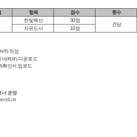
점
항목
점수
횟수
한빛백선
30점
건당
자유도서
10점
WP) 작성
서(PDF) 다운로드
결과확인서 업로드
 코너 운영
mendList