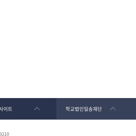
사이트
학교법인일송재단
-9210